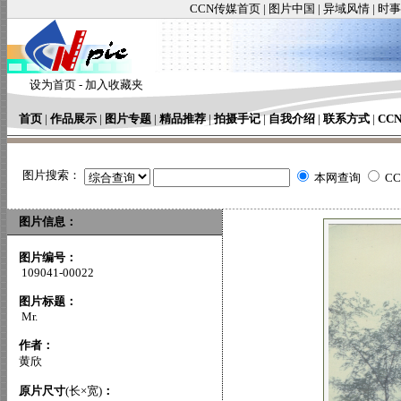
CCN传媒首页
|
图片中国
|
异域风情
|
时事
设为首页
-
加入收藏夹
首页
|
作品展示
|
图片专题
|
精品推荐
|
拍摄手记
|
自我介绍
|
联系方式
|
CC
图片搜索：
本网查询
C
图片信息：
图片编号：
109041-00022
图片标题：
Mr.
作者：
黄欣
原片尺寸
(长×宽)
：