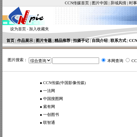
CCN传媒首页
|
图片中国
|
异域风情
|
时事
设为首页
-
加入收藏夹
首页
|
作品展示
|
图片专题
|
精品推荐
|
拍摄手记
|
自我介绍
|
联系方式
|
CC
图片搜索：
本网查询
C
●
CCN传媒(中国影像传媒)
●
一法网
●
中国搜图网
●
索有网
●
一创图书
●
联智通