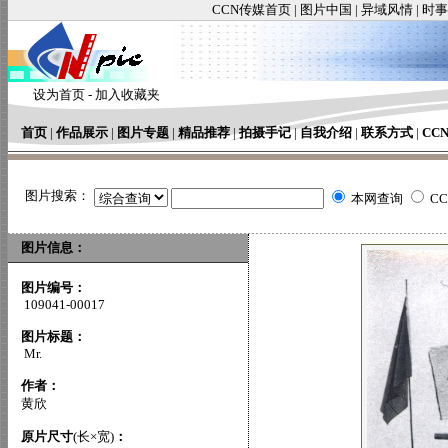
CCN传媒首页
|
图片中国
|
异域风情
|
时事
设为首页
-
加入收藏夹
首页
|
作品展示
|
图片专题
|
精品推荐
|
拍摄手记
|
自我介绍
|
联系方式
|
CC
图片搜索：
本网查询
C
图片信息：
图片编号：
109041-00017
图片标题：
Mr.
作者：
黄欣
原片尺寸
(长×宽)
：