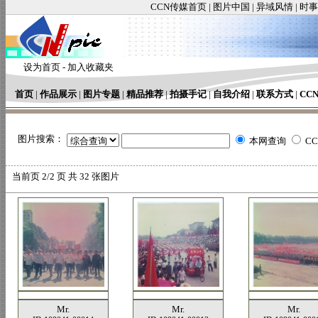
CCN传媒首页
|
图片中国
|
异域风情
|
时事
设为首页
-
加入收藏夹
首页
|
作品展示
|
图片专题
|
精品推荐
|
拍摄手记
|
自我介绍
|
联系方式
|
CC
图片搜索：
本网查询
C
当前页
2/2 页 共
32
张图片
Mr.
Mr.
Mr.