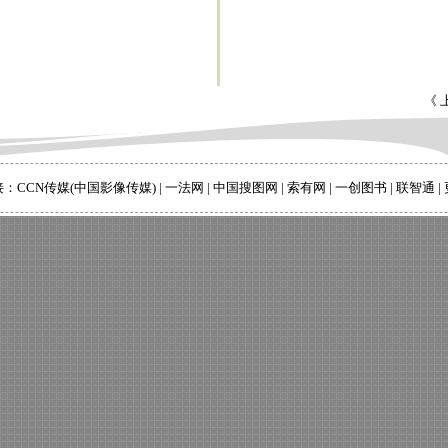
《 
接：
CCN传媒(中国影像传媒)
|
一法网
|
中国搜图网
|
索有网
|
一创图书
|
联智通
|